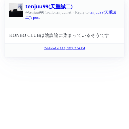
tenjuu99(天重誠二)
·
@tenjuu99@hollo.tenjuu.net
Reply to
tenjuu99(天重誠
二)'s post
KONBO CLUBは陰謀論に染まっているそうです
Published at
Jul 6, 2025, 7:34 AM